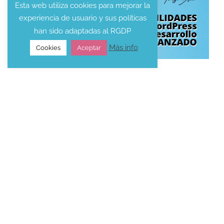
Esta web utiliza cookies para mejorar la
experiencia de usuario y sus políticas
han sido adaptadas al RGDP
Más info
Cookies
Aceptar
Posibilidades de WordPress en
desarrollo web avanzado