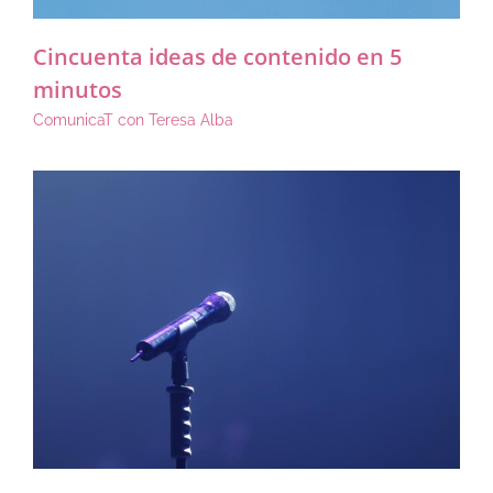
Cincuenta ideas de contenido en 5
minutos
ComunicaT con Teresa Alba